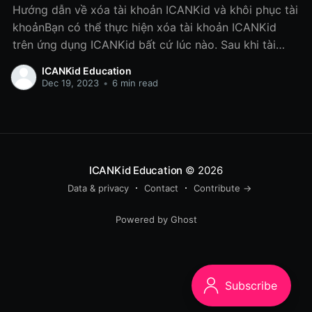
Hướng dẫn về xóa tài khoản ICANKid và khôi phục tài
khoảnBạn có thể thực hiện xóa tài khoản ICANKid
trên ứng dụng ICANKid bất cứ lúc nào. Sau khi tài
khoản được xóa hoàn tất, gói dịch vụ, nội dung, thông
ICANKid Education
tin, dữ liệu, các quyền, sở thích liên
Dec 19, 2023
•
6 min read
ICANKid Education
© 2026
Data & privacy
Contact
Contribute →
Powered by Ghost