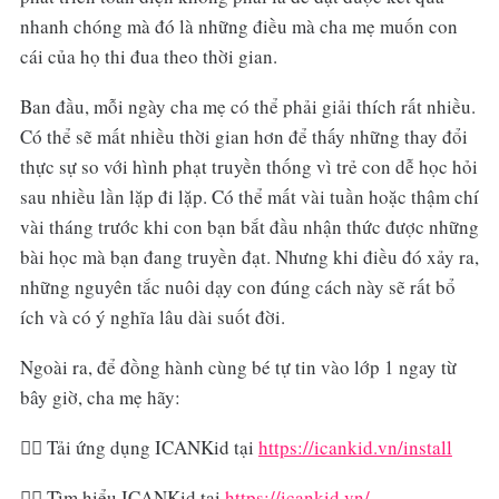
nhanh chóng mà đó là những điều mà cha mẹ muốn con
cái của họ thi đua theo thời gian.
Ban đầu, mỗi ngày cha mẹ có thể phải giải thích rất nhiều.
Có thể sẽ mất nhiều thời gian hơn để thấy những thay đổi
thực sự so với hình phạt truyền thống vì trẻ con dễ học hỏi
sau nhiều lần lặp đi lặp. Có thể mất vài tuần hoặc thậm chí
vài tháng trước khi con bạn bắt đầu nhận thức được những
bài học mà bạn đang truyền đạt. Nhưng khi điều đó xảy ra,
những nguyên tắc nuôi dạy con đúng cách này sẽ rất bổ
ích và có ý nghĩa lâu dài suốt đời.
Ngoài ra, để đồng hành cùng bé tự tin vào lớp 1 ngay từ
bây giờ, cha mẹ hãy:
👉🏼 Tải ứng dụng ICANKid tại
https://icankid.vn/install
👉🏼 Tìm hiểu ICANKid tại
https://icankid.vn/