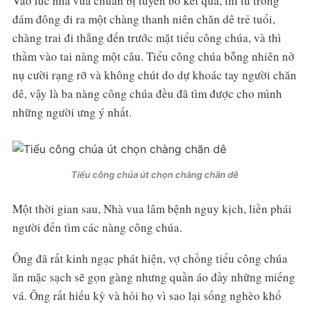
Vào lúc nhà vua chuẩn bị tuyên bố kết quả, thì từ trong
đám đông đi ra một chàng thanh niên chăn dê trẻ tuổi,
chàng trai đi thẳng đến trước mặt tiểu công chúa, và thì
thầm vào tai nàng một câu. Tiểu công chúa bỗng nhiên nở
nụ cười rạng rỡ và không chút do dự khoác tay người chăn
dê, vậy là ba nàng công chúa đều đã tìm được cho mình
những người ưng ý nhất.
Tiểu công chúa út chọn chàng chăn dê
Một thời gian sau, Nhà vua lâm bệnh nguy kịch, liền phái
người đến tìm các nàng công chúa.
Ông đã rất kinh ngạc phát hiện, vợ chồng tiểu công chúa
ăn mặc sạch sẽ gọn gàng nhưng quần áo đầy những miếng
vá. Ông rất hiếu kỳ và hỏi họ vì sao lại sống nghèo khổ