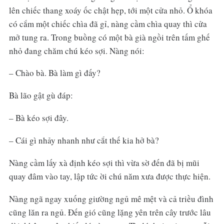
lên chiếc thang xoáy ốc chật hẹp, tới một cửa nhỏ. Ổ khóa
có cắm một chiếc chìa đã gỉ, nàng cầm chìa quay thì cửa
mở tung ra. Trong buồng có một bà già ngồi trên tấm ghế
nhỏ đang chăm chú kéo sợi. Nàng nói:
– Chào bà. Bà làm gì đấy?
Bà lão gật gù đáp:
– Bà kéo sợi đây.
– Cái gì nhảy nhanh như cắt thế kia hở bà?
Nàng cầm lấy xà định kéo sợi thì vừa sờ đến đã bị mũi
quay đâm vào tay, lập tức ời chú năm xưa được thực hiện.
Nàng ngã ngay xuống giường ngủ mê mệt và cả triều đình
cũng lăn ra ngủ. Đến gió cũng lặng yên trên cây trước lâu