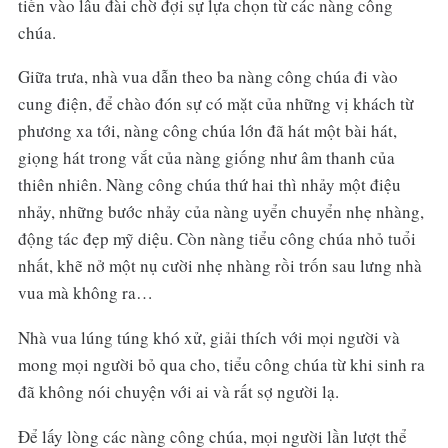
tiến vào lâu đài chờ đợi sự lựa chọn từ các nàng công
chúa.
Giữa trưa, nhà vua dẫn theo ba nàng công chúa đi vào
cung điện, để chào đón sự có mặt của những vị khách từ
phương xa tới, nàng công chúa lớn đã hát một bài hát,
giọng hát trong vắt của nàng giống như âm thanh của
thiên nhiên. Nàng công chúa thứ hai thì nhảy một điệu
nhảy, những bước nhảy của nàng uyển chuyển nhẹ nhàng,
động tác đẹp mỹ diệu. Còn nàng tiểu công chúa nhỏ tuổi
nhất, khẽ nở một nụ cười nhẹ nhàng rồi trốn sau lưng nhà
vua mà không ra…
Nhà vua lúng túng khó xử, giải thích với mọi người và
mong mọi người bỏ qua cho, tiểu công chúa từ khi sinh ra
đã không nói chuyện với ai và rất sợ người lạ.
Để lấy lòng các nàng công chúa, mọi người lần lượt thể