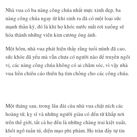
Nhà vua có ba nàng công chúa nhất mực xinh đẹp, ba
nàng công chúa ngay từ khi sinh ra đã có một loại sức
mạnh thần kỳ, đó là khi họ khóc nước mắt rơi xuống sẽ
hóa thành những viên kim cương óng ánh.
Một hôm, nhà vua phát hiện thấy rằng tuổi mình đã cao,
sức khỏe đã yếu mà vẫn chưa có người nào để truyền ngôi
vị, các nàng công chúa không có ai chăm sóc, vì vậy nhà
vua liền chiêu cáo thiên hạ tìm chồng cho các công chúa.
Một tháng sau, trong lâu đài của nhà vua chật ních các
hoàng tử, kỵ sĩ và những người giàu có đến từ khắp nơi
trên thế giới, tất cả họ đều là những chàng trai kiệt xuất,
khôi ngô tuấn tú, diện mạo phi phàm. Họ tràn đầy tự tin