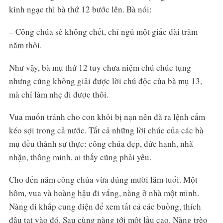
kinh ngạc thì bà thứ 12 bước lên. Bà nói:
– Công chúa sẽ không chết, chỉ ngủ một giấc dài trăm
năm thôi.
Như vậy, bà mụ thứ 12 tuy chưa niệm chú chúc tụng
nhưng cũng không giải được lời chú độc của bà mụ 13,
mà chỉ làm nhẹ đi được thôi.
Vua muốn tránh cho con khỏi bị nạn nên đã ra lệnh cấm
kéo sợi trong cả nước. Tất cả những lời chúc của các bà
mụ đều thành sự thực: công chúa đẹp, đức hạnh, nhã
nhặn, thông minh, ai thấy cũng phải yêu.
Cho đến năm công chúa vừa đúng mười lăm tuổi. Một
hôm, vua và hoàng hậu đi vắng, nàng ở nhà một mình.
Nàng đi khắp cung điện để xem tất cả các buồng, thích
đâu tạt vào đó. Sau cùng nàng tới một lầu cao. Nàng trèo