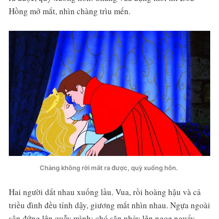
Hồng mở mắt, nhìn chàng trìu mến.
Chàng không rời mắt ra được, quỳ xuống hôn.
Hai người dắt nhau xuống lầu. Vua, rồi hoàng hậu và cả
triều đình đều tỉnh dậy, giương mắt nhìn nhau. Ngựa ngoài
sân đứng lên quẫy mình; chó săn nhảy lên ngoe nguẩy