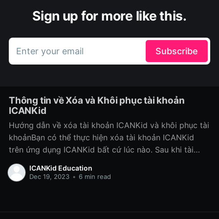
Sign up for more like this.
Enter your email
Subscribe
Thông tin về Xóa và Khôi phục tài khoản
ICANKid
Hướng dẫn về xóa tài khoản ICANKid và khôi phục tài
khoảnBạn có thể thực hiện xóa tài khoản ICANKid
trên ứng dụng ICANKid bất cứ lúc nào. Sau khi tài
khoản được xóa hoàn tất, gói dịch vụ, nội dung, thông
ICANKid Education
tin, dữ liệu, các quyền, sở thích liên
Dec 19, 2023
•
6 min read