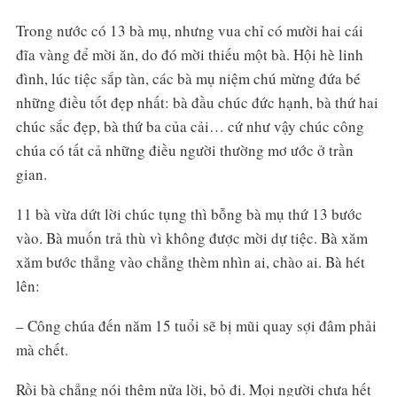
Trong nước có 13 bà mụ, nhưng vua chỉ có mười hai cái
đĩa vàng để mời ăn, do đó mời thiếu một bà. Hội hè linh
đình, lúc tiệc sắp tàn, các bà mụ niệm chú mừng đứa bé
những điều tốt đẹp nhất: bà đầu chúc đức hạnh, bà thứ hai
chúc sắc đẹp, bà thứ ba của cải… cứ như vậy chúc công
chúa có tất cả những điều người thường mơ ước ở trần
gian.
11 bà vừa dứt lời chúc tụng thì bỗng bà mụ thứ 13 bước
vào. Bà muốn trả thù vì không được mời dự tiệc. Bà xăm
xăm bước thẳng vào chẳng thèm nhìn ai, chào ai. Bà hét
lên:
– Công chúa đến năm 15 tuổi sẽ bị mũi quay sợi đâm phải
mà chết.
Rồi bà chẳng nói thêm nửa lời, bỏ đi. Mọi người chưa hết