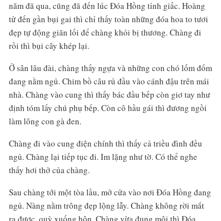
năm đã qua, cũng đã đến lúc Đóa Hồng tỉnh giấc. Hoàng
tử đến gần bụi gai thì chỉ thấy toàn những đóa hoa to tươi
đẹp tự động giãn lối để chàng khỏi bị thương. Chàng đi
rồi thì bụi cây khép lại.
Ở sân lâu đài, chàng thấy ngựa và những con chó lốm đốm
đang nằm ngủ. Chim bồ câu rủ đầu vào cánh đậu trên mái
nhà. Chàng vào cung thì thấy bác đầu bếp còn giơ tay như
định tóm lấy chú phụ bếp. Còn cô hầu gái thì đương ngồi
làm lông con gà đen.
Chàng đi vào cung điện chính thì thấy cả triều đình đều
ngủ. Chàng lại tiếp tục đi. Im lặng như tờ. Có thể nghe
thấy hơi thở của chàng.
Sau chàng tới một tòa lầu, mở cửa vào nơi Đóa Hồng đang
ngủ. Nàng nằm trông đẹp lộng lẫy. Chàng không rời mắt
ra được, quỳ xuống hôn. Chàng vừa đụng môi thì Đóa