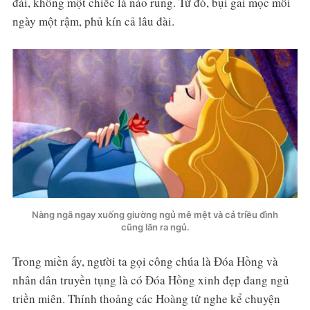
đài, không một chiếc lá nào rung. Từ đó, bụi gai mọc mỗi
ngày một rậm, phủ kín cả lâu đài.
Nàng ngã ngay xuống giường ngủ mê mệt và cả triều đình
cũng lăn ra ngủ.
Trong miền ấy, người ta gọi công chúa là Đóa Hồng và
nhân dân truyền tụng là có Đóa Hồng xinh đẹp đang ngủ
triền miên. Thỉnh thoảng các Hoàng tử nghe kể chuyện