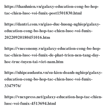
https://thanhnien.vn/galaxy-education-cong-bo-hop-
tac-chien-luoc-voi-funix-post1501830.html
https://dantri.com.vn/giao-duc-huong-nghiep/galaxy-
education-cong-bo-hop-tac-chien-luoc-voi-funix-
20220920180451016.htm
https://vneconomy.vn/galaxy-education-cong-bo-hop-
tac-chien-luoc-voi-funix-de-phat-trien-nen-tang-day-
hoc-truc-tuyen-tai-viet-nam.htm
https://nhipcaudautu.vn/su-kien-doanh-nghiep/galaxy-
education-cong-bo-hop-tac-chien-luoc-voi-funix-
3347976/
https://vnexpress.net/galaxy-education-hop-tac-chien-
luoc-voi-funix-4513694.html