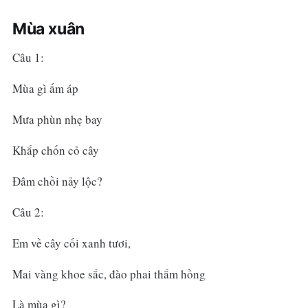
Mùa xuân
Câu 1:
Mùa gì ấm áp
Mưa phùn nhẹ bay
Khắp chốn cỏ cây
Đâm chồi nảy lộc?
Câu 2:
Em về cây cối xanh tươi,
Mai vàng khoe sắc, đào phai thắm hồng
Là mùa gì?