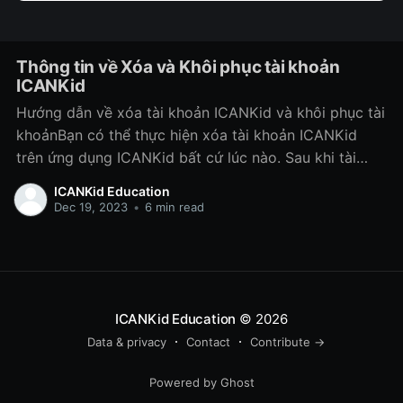
Thông tin về Xóa và Khôi phục tài khoản
ICANKid
Hướng dẫn về xóa tài khoản ICANKid và khôi phục tài
khoảnBạn có thể thực hiện xóa tài khoản ICANKid
trên ứng dụng ICANKid bất cứ lúc nào. Sau khi tài
khoản được xóa hoàn tất, gói dịch vụ, nội dung, thông
ICANKid Education
tin, dữ liệu, các quyền, sở thích liên
Dec 19, 2023
•
6 min read
ICANKid Education
© 2026
Data & privacy
Contact
Contribute →
Powered by Ghost